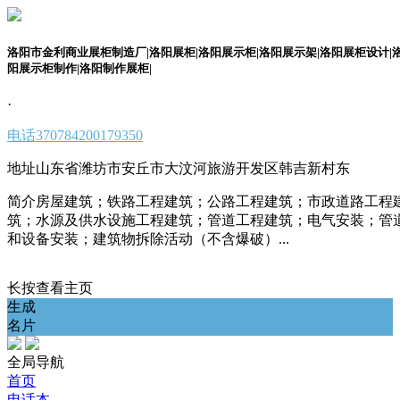
洛阳市金利商业展柜制造厂|洛阳展柜|洛阳展示柜|洛阳展示架|洛阳展柜设计|
阳展示柜制作|洛阳制作展柜|
·
电话
370784200179350
地址
山东省潍坊市安丘市大汶河旅游开发区韩吉新村东
简介
房屋建筑；铁路工程建筑；公路工程建筑；市政道路工程
筑；水源及供水设施工程建筑；管道工程建筑；电气安装；管
和设备安装；建筑物拆除活动（不含爆破）...
长按查看主页
生成
名片
全局导航
首页
电话本